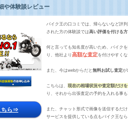
細や体験談レビュー
バイク王の口コミでは、帰らないなど評判
された方の体験談では
高い評価を付ける方
何と言っても知名度が高いため、バイクを
高額な査定
り、他社より
を付けやすくな
また、今はwebからだと
無料お試し査定
が
こちらは、
現在の相場状況や査定額だけを
り、それから出張査定の予約を入れる事も
また、チャット形式で画像を送信するだけで
こちら⇒
サービスを提供している点もバイク王なら