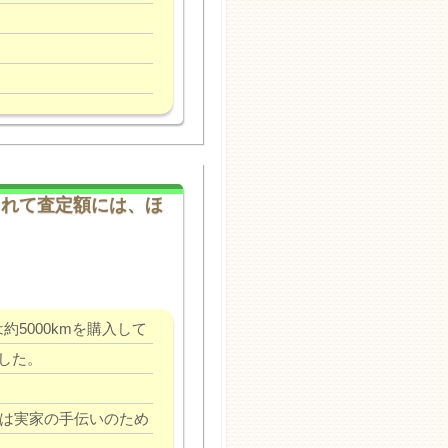
くれて査定額には、ほ
は約5000kmを購入して
した。
どは実家の手伝いのため