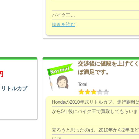
バイク王
...
続きを読む
交渉後に値段を上げて
ぼ満足です。
円
Total
 リトルカブ
Hondaの2010年式リトルカブ、走行距離
から5年後にバイク王で買取してもらいま
売ろうと思ったのは、2010年から2年ほ