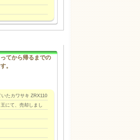
らってから帰るまでの
ます。
たカワサキ ZRX110
バイク王にて、売却しまし