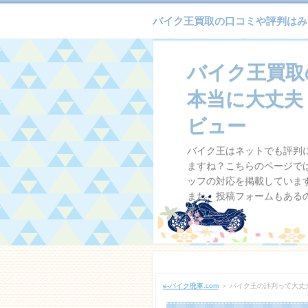
バイク王買取の口コミや評判はみ
バイク王買取
本当に大丈夫
ビュー
バイク王はネットでも評判
ますね？こちらのページで
ッフの対応を掲載していま
また、投稿フォームもある
す。
e-バイク廃車.com
＞ バイク王の評判って大丈