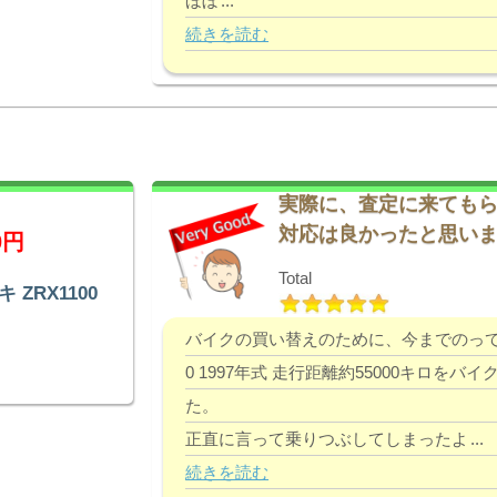
ほぼ
...
続きを読む
実際に、査定に来ても
対応は良かったと思い
0円
Total
 ZRX1100
バイクの買い替えのために、今までのってい
0 1997年式 走行距離約55000キロを
た。
正直に言って乗りつぶしてしまったよ
...
続きを読む