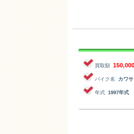
150,00
買取額
バイク名
カワサキ
年式
1997年式