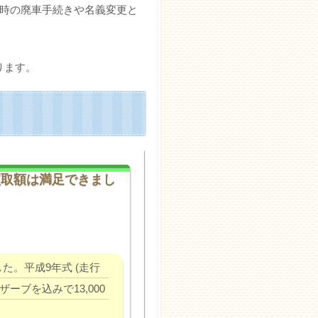
時の廃車手続きや名義変更と
ります。
買取額は満足できまし
した。平成9年式 (走行
ーブを込みで13,000
。