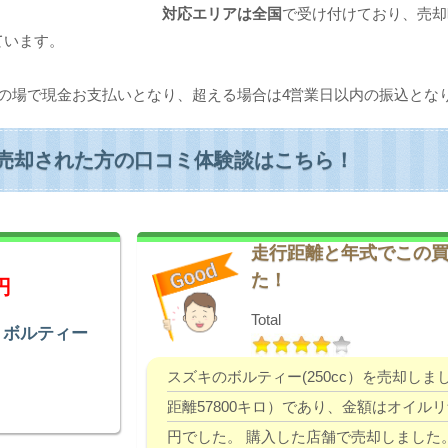
対応エリアは全国
で受け付けており、売却
ています。
の場で現金お支払いとなり、超える場合は4営業日以内の振込とな
売却された方の口コミ体験談はこちら！
走行距離と年式でこの
た！
円
Total
 ボルティー
スズキのボルティー(250cc）を売却しま
距離57800キロ）であり、金額はオイルリザ
円でした。 購入した店舗で売却しました