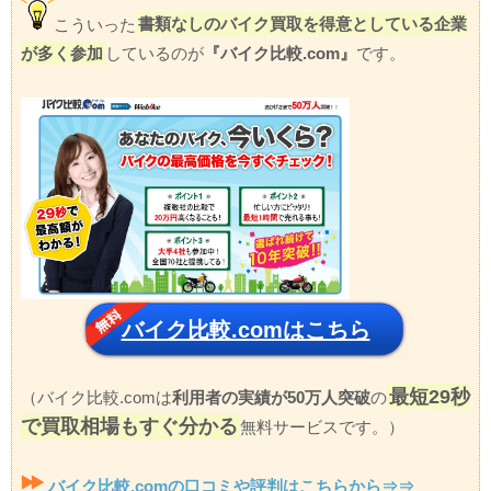
こういった
書類なしのバイク買取を得意としている企業
が多く参加
しているのが
『バイク比較.com』
です。
バイク比較.comはこちら
最短29秒
（バイク比較.comは
利用者の実績が50万人突破
の
で買取相場もすぐ分かる
無料サービスです。）
バイク比較.comの口コミや評判はこちらから⇒⇒