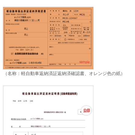
（名称：軽自動車返納済証返納済確認書、オレンジ色の紙）